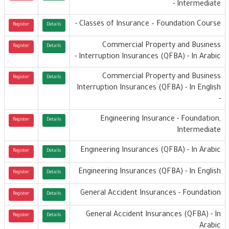
Intermediate -
Classes of Insurance – Foundation Course -
Register
Details
Commercial Property and Business
Register
Details
Interruption Insurances (QFBA) - In Arabic -
Commercial Property and Business
Register
Details
Interruption Insurances (QFBA) - In English
-
Engineering Insurance - Foundation,
Register
Details
Intermediate
Engineering Insurances (QFBA) - In Arabic
Register
Details
Engineering Insurances (QFBA) - In English
Register
Details
General Accident Insurances - Foundation
Register
Details
General Accident Insurances (QFBA) - In
Register
Details
Arabic