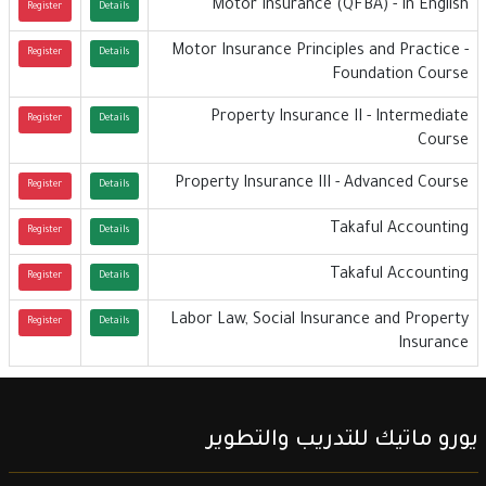
Motor Insurance (QFBA) - In English
Register
Details
Motor Insurance Principles and Practice -
Register
Details
Foundation Course
Property Insurance II - Intermediate
Register
Details
Course
Property Insurance III - Advanced Course
Register
Details
Takaful Accounting
Register
Details
Takaful Accounting
Register
Details
Labor Law, Social Insurance and Property
Register
Details
Insurance
يورو ماتيك للتدريب والتطوير